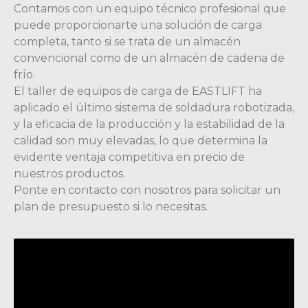
Contamos con un equipo técnico profesional que
puede proporcionarte una solución de carga
completa, tanto si se trata de un almacén
convencional como de un almacén de cadena de
frío.
El taller de equipos de carga de EASTLIFT ha
aplicado el último sistema de soldadura robotizada,
y la eficacia de la producción y la estabilidad de la
calidad son muy elevadas, lo que determina la
evidente ventaja competitiva en precio de
nuestros productos.
Ponte en contacto con nosotros para solicitar un
plan de presupuesto si lo necesitas.