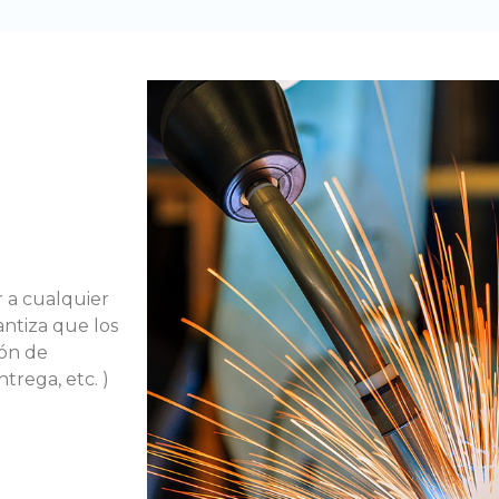
 a cualquier
antiza que los
ión de
trega, etc. )