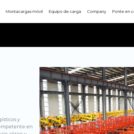
Montacargas móvil
Equipo de carga
Company
Ponte en c
ísticos y
competente en
bajo aéreo y